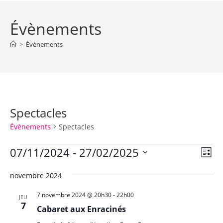
Évènements
>
Évènements
Spectacles
Évènements
Spectacles
Évènements
07/11/2024
 - 
27/02/2025
N
N
L
a
a
i
S
v
novembre 2024
s
v
é
t
i
l
i
e
7 novembre 2024 @ 20h30
-
22h00
JEU
g
e
7
g
Cabaret aux Enracinés
a
c
a