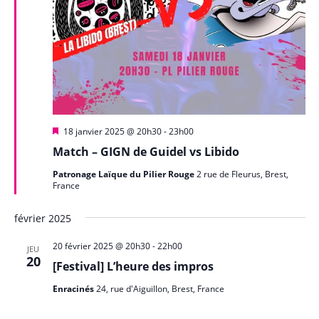
M
18 janvier 2025 @ 20h30
-
23h00
i
Match – GIGN de Guidel vs Libido
s
e
Patronage Laïque du Pilier Rouge
2 rue de Fleurus, Brest,
n
France
a
v
a
février 2025
n
t
20 février 2025 @ 20h30
-
22h00
JEU
20
[Festival] L’heure des impros
Enracinés
24, rue d'Aiguillon, Brest, France