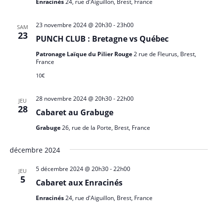
t
Enracinés
24, rue d'Aiguillon, Brest, France
t
t
i
i
i
23 novembre 2024 @ 20h30
-
23h00
o
SAM
o
23
o
n
PUNCH CLUB : Bretagne vs Québec
n
d
n
n
Patronage Laïque du Pilier Rouge
2 rue de Fleurus, Brest,
e
France
p
e
v
10€
a
z
u
u
r
e
28 novembre 2024 @ 20h30
-
22h00
JEU
n
c
28
s
Cabaret au Grabuge
e
o
É
d
Grabuge
26, rue de la Porte, Brest, France
n
v
a
s
è
décembre 2024
t
n
u
e
5 décembre 2024 @ 20h30
-
22h00
e
JEU
l
.
5
Cabaret aux Enracinés
m
t
e
Enracinés
24, rue d'Aiguillon, Brest, France
a
n
t