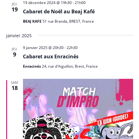
t
19 décembre 2024 @ 19h30
-
21h00
JEU
i
19
Cabaret de Noël au Beaj Kafé
o
BEAJ KAFE
51 rue Branda, BREST, France
n
s
janvier 2025
9 janvier 2025 @ 20h30
-
22h30
JEU
9
Cabaret aux Enracinés
Enracinés
24, rue d'Aiguillon, Brest, France
SAM
18