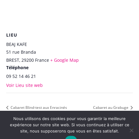
LIEU
BEAJ KAFE
51 rue Branda
BREST
,
29200
France
+ Google Map
Téléphone
09 52 14 46 21
Voir Lieu site web
Cabaret Blind-test aux Enracinés
Cabaret au Grabuge
Nous utilisons des cookies pour vous garantir la meilleure
expérience sur notre site web. Si vous continuez à utiliser ce
site, nous supposerons que vous en êtes satisfait.