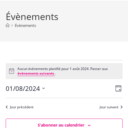
Évènements
>
Évènements
Évènements
for
Aucun évènements planifié pour 1 août 2024. Passer aux
N
1
évènements suivants
.
o
août
t
2024
01/08/2024
N
N
i
J
c
a
a
e
o
S
v
u
v
é
r
Jour précédent
Jour suivant
i
l
i
g
e
g
a
c
S’abonner au calendrier
a