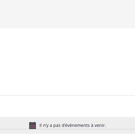
Il n’y a pas d’évènements à venir.
N
o