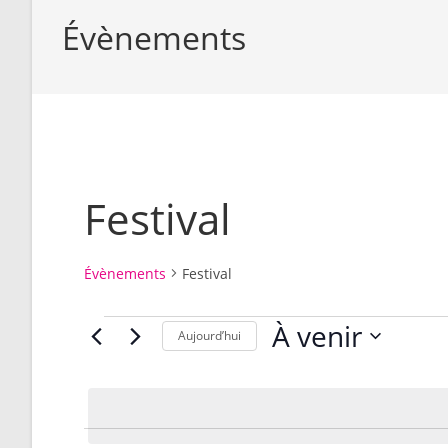
Évènements
Festival
Évènements
Festival
Évènements
À venir
Aujourd’hui
S
é
l
e