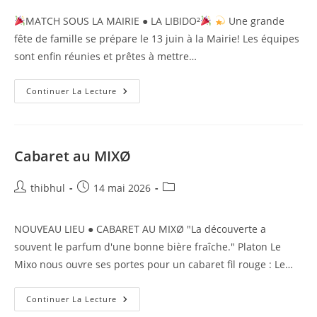
la
MATCH SOUS LA MAIRIE ● LA LIBIDO²
Une grande
publication :
fête de famille se prépare le 13 juin à la Mairie! Les équipes
sont enfin réunies et prêtes à mettre…
Match
Continuer La Lecture
D’Impro:
Libido
Vs
Libido
Cabaret au MIXØ
Auteur/autrice
Publication
Post
thibhul
14 mai 2026
de
publiée :
category:
la
NOUVEAU LIEU ● CABARET AU MIXØ "La découverte a
publication :
souvent le parfum d'une bonne bière fraîche." Platon Le
Mixo nous ouvre ses portes pour un cabaret fil rouge : Le…
Cabaret
Continuer La Lecture
Au