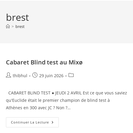
brest
>
brest
Cabaret Blind test au Mixø
Auteur/autrice
Publication
Post
thibhul
29 juin 2026
de
publiée :
category:
la
CABARET BLIND TEST ● JEUDI 2 AVRIL Est ce que vous saviez
publication :
qu'Euclide était le premier champion de blind test à
Athènes en 300 avec JC ? Non ?…
Cabaret
Continuer La Lecture
Blind
Test