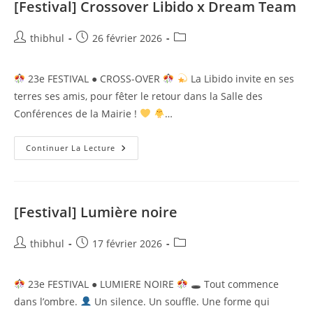
Guidel,
[Festival] Crossover Libido x Dream Team
Les
Sympatics
De
Auteur/autrice
Publication
Post
thibhul
26 février 2026
Nantes
Et
de
publiée :
category:
Improlocos
la
De
23e FESTIVAL ● CROSS-OVER
La Libido invite en ses
Saint-
publication :
Lo
terres ses amis, pour fêter le retour dans la Salle des
Conférences de la Mairie !
…
[Festival]
Continuer La Lecture
Crossover
Libido
X
Dream
Team
[Festival] Lumière noire
Auteur/autrice
Publication
Post
thibhul
17 février 2026
de
publiée :
category:
la
23e FESTIVAL ● LUMIERE NOIRE
🕳 Tout commence
publication :
dans l’ombre.
Un silence. Un souffle. Une forme qui