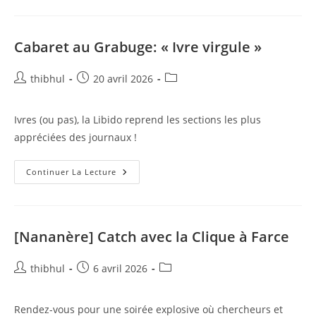
MIXØ
Cabaret au Grabuge: « Ivre virgule »
Auteur/autrice
Publication
Post
thibhul
20 avril 2026
de
publiée :
category:
la
Ivres (ou pas), la Libido reprend les sections les plus
publication :
appréciées des journaux !
Cabaret
Continuer La Lecture
Au
Grabuge:
« Ivre
Virgule »
[Nananère] Catch avec la Clique à Farce
Auteur/autrice
Publication
Post
thibhul
6 avril 2026
de
publiée :
category:
la
Rendez-vous pour une soirée explosive où chercheurs et
publication :