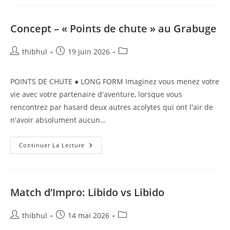
Au
Mixø
Concept – « Points de chute » au Grabuge
Auteur/autrice
Publication
Post
thibhul
19 juin 2026
de
publiée :
category:
la
POINTS DE CHUTE ● LONG FORM Imaginez vous menez votre
publication :
vie avec votre partenaire d'aventure, lorsque vous
rencontrez par hasard deux autres acolytes qui ont l'air de
n'avoir absolument aucun…
Concept
Continuer La Lecture
–
« Points
De
Chute »
Au
Grabuge
Match d’Impro: Libido vs Libido
Auteur/autrice
Publication
Post
thibhul
14 mai 2026
de
publiée :
category: