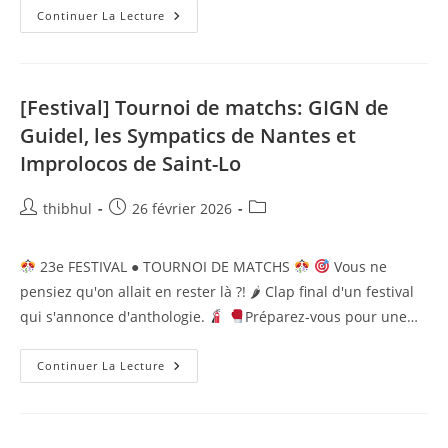
Continuer La Lecture
23e
FESTIVAL
●
COLORFOULE
[Festival] Tournoi de matchs: GIGN de
Guidel, les Sympatics de Nantes et
Improlocos de Saint-Lo
Auteur/autrice
Publication
Post
thibhul
26 février 2026
de
publiée :
category:
la
23e FESTIVAL ● TOURNOI DE MATCHS
Vous ne
publication :
pensiez qu'on allait en rester là ?! 🌶 Clap final d'un festival
qui s'annonce d'anthologie.
Préparez-vous pour une…
[Festival]
Continuer La Lecture
Tournoi
De
Matchs:
GIGN
De