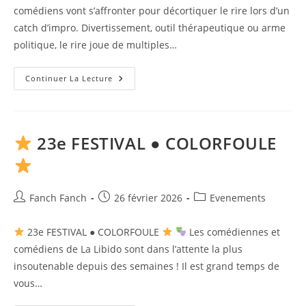
comédiens vont s’affronter pour décortiquer le rire lors d’un
catch d’impro. Divertissement, outil thérapeutique ou arme
politique, le rire joue de multiples…
[Nananère]
Continuer La Lecture
Catch
Avec
La
Clique
À
Farce
23e FESTIVAL ● COLORFOULE
Auteur/autrice
Publication
Post
Fanch Fanch
26 février 2026
Evenements
de
publiée :
category:
la
23e FESTIVAL ● COLORFOULE
Les comédiennes et
publication :
comédiens de La Libido sont dans l’attente la plus
insoutenable depuis des semaines ! Il est grand temps de
vous…