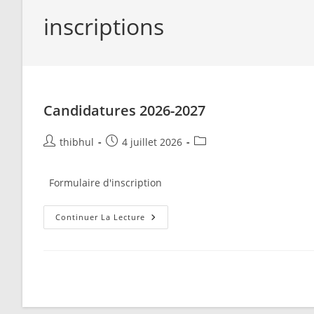
inscriptions
Candidatures 2026-2027
Auteur/autrice
Publication
Post
thibhul
4 juillet 2026
de
publiée :
category:
la
Formulaire d'inscription
publication :
Candidatures
Continuer La Lecture
2026-
2027